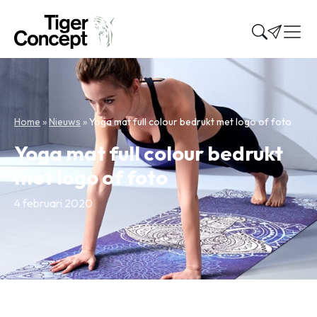
Home
»
Nieuws
»
Yoga mat full colour bedrukt met logo of foto
Yoga mat full colour bedrukt
met logo of foto
4 februari 2020