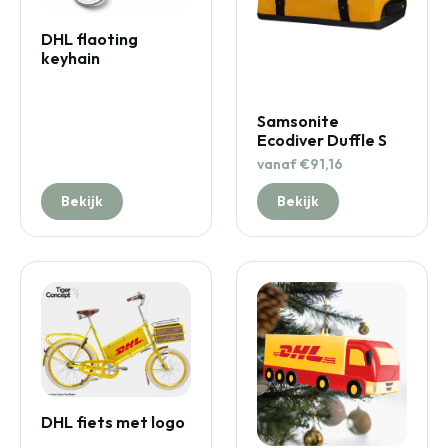
DHL flaoting
keyhain
Samsonite
Ecodiver Duffle S
vanaf €91,16
Bekijk
Bekijk
DHL fiets met logo