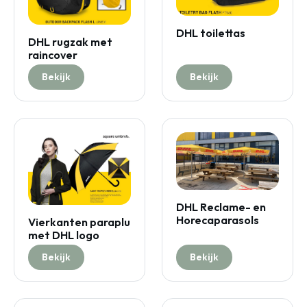
DHL toilettas
DHL rugzak met
raincover
Bekijk
Bekijk
DHL Reclame- en
Horecaparasols
Vierkanten paraplu
met DHL logo
Bekijk
Bekijk