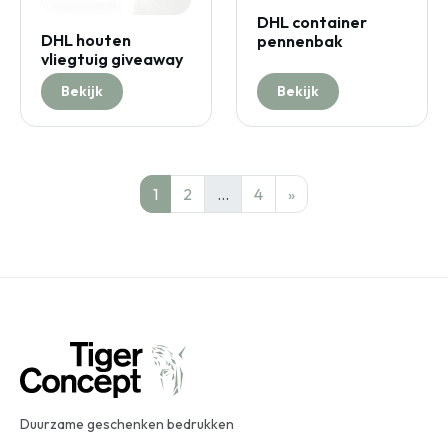
DHL container
DHL houten
pennenbak
vliegtuig giveaway
Bekijk
Bekijk
1
2
…
4
»
Duurzame geschenken bedrukken