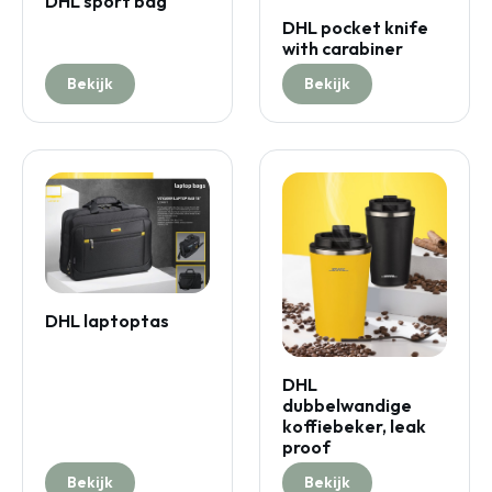
DHL sport bag
DHL pocket knife
with carabiner
Bekijk
Bekijk
DHL laptoptas
DHL
dubbelwandige
koffiebeker, leak
proof
Bekijk
Bekijk