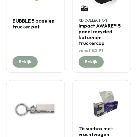
BUBBLE 5 panelen
XD COLLECTION
Impact AWARE™ 5
trucker pet
panel recycled
katoenen
truckercap
vanaf €2,91
Bekijk
Bekijk
Tissuebox met
vrachtwagen