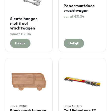
Pepermuntdoos
vrachtwagen
vanaf €0,54
Sleutelhanger
multitool
vrachtwagen
vanaf €2,04
Bekijk
Bekijk
JENS LIVING
UNBRANDED
Plank vrachtwagen
Tait liniaal van 30