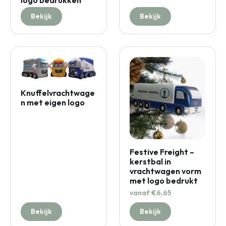
Bekijk
Bekijk
Knuffelvrachtwage
n met eigen logo
Festive Freight –
kerstbal in
vrachtwagen vorm
met logo bedrukt
vanaf €6,65
Bekijk
Bekijk