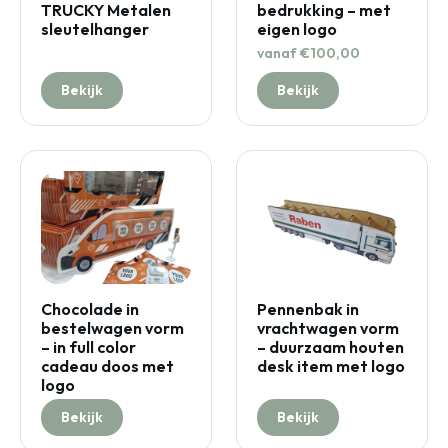
TRUCKY Metalen
bedrukking – met
sleutelhanger
eigen logo
vanaf €100,00
Bekijk
Bekijk
Chocolade in
Pennenbak in
bestelwagen vorm
vrachtwagen vorm
– in full color
– duurzaam houten
cadeau doos met
desk item met logo
logo
Bekijk
Bekijk