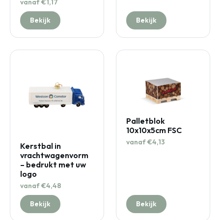
vanaf €1,17
Bekijk
Bekijk
Palletblok
10x10x5cm FSC
vanaf €4,13
Kerstbal in
vrachtwagenvorm
– bedrukt met uw
logo
vanaf €4,48
Bekijk
Bekijk