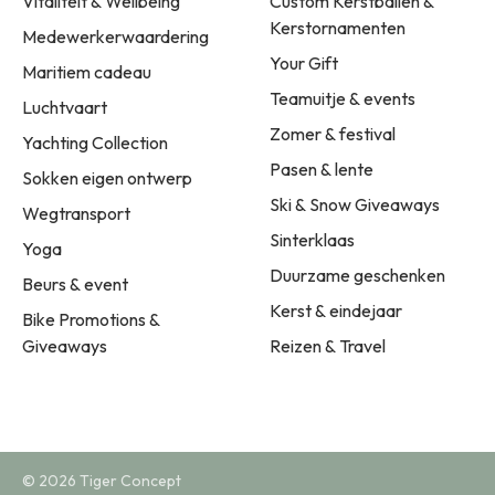
Vitaliteit & Wellbeing
Custom Kerstballen &
Kerstornamenten
Medewerkerwaardering
Your Gift
Maritiem cadeau
Teamuitje & events
Luchtvaart
Zomer & festival
Yachting Collection
Pasen & lente
Sokken eigen ontwerp
Ski & Snow Giveaways
Wegtransport
Sinterklaas
Yoga
Duurzame geschenken
Beurs & event
Kerst & eindejaar
Bike Promotions &
Giveaways
Reizen & Travel
© 2026 Tiger Concept