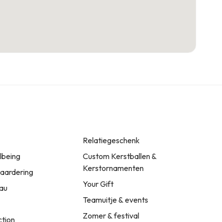
Relatiegeschenk
llbeing
Custom Kerstballen &
Kerstornamenten
ardering
Your Gift
au
Teamuitje & events
Zomer & festival
ction