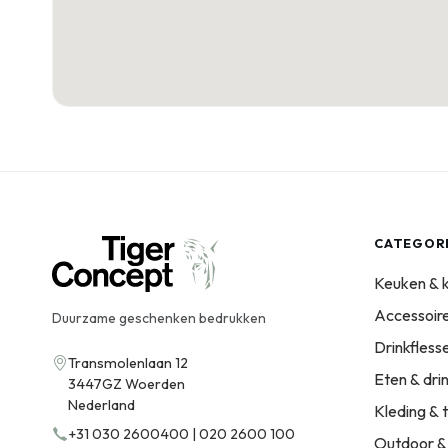
CATEGOR
Keuken & 
Accessoir
Duurzame geschenken bedrukken
Drinkfles
Transmolenlaan 12
Eten & dri
3447GZ Woerden
Nederland
Kleding & t
+31 030 2600400 | 020 2600 100
Outdoor &