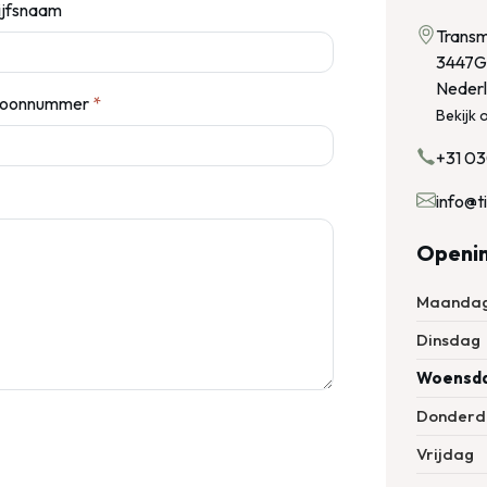
ijfsnaam
Transm
3447G
Neder
foonnummer
*
Bekijk
+31 0
info@t
Openin
Maanda
Dinsdag
Woensd
Donderd
Vrijdag