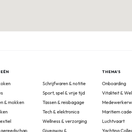
IEËN
THEMA'S
koken
Schrijfwaren & notitie
Onboarding
es
Sport, spel & vrije tijd
Vitaliteit & We
sen & mokken
Tassen & reisbagage
Medewerkerwa
nken
Tech & elektronica
Maritiem cade
extiel
Wellness & verzorging
Luchtvaart
 gereedschap
Giveaway &
Yachting Colle