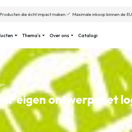
Producten die écht impact maken.
Maximale inkoop binnen de EU
ducten
Thema's
Over ons
Catalogi
ogo
aar eigen ontwerp met l