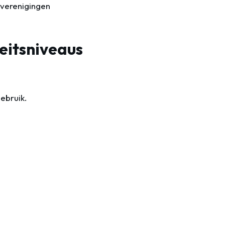
tverenigingen
teitsniveaus
ebruik.