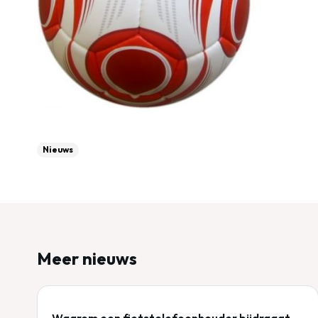
Nieuws
Meer nieuws
Waarom een fietstelefoonhouder bijdraagt