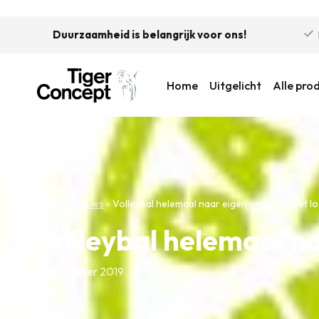
Duurzaamheid is belangrijk voor ons!
Home
Uitgelicht
Alle pro
Home
»
Nieuws
»
Volleybal helemaal naar eigen ontwerp met l
Volleybal helemaal n
1 september 2019