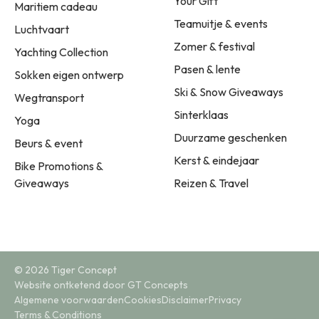
Your Gift
Maritiem cadeau
Teamuitje & events
Luchtvaart
Zomer & festival
Yachting Collection
Pasen & lente
Sokken eigen ontwerp
Ski & Snow Giveaways
Wegtransport
Sinterklaas
Yoga
Duurzame geschenken
Beurs & event
Kerst & eindejaar
Bike Promotions &
Giveaways
Reizen & Travel
© 2026 Tiger Concept
Website ontketend door GT Concepts
Algemene voorwaarden
Cookies
Disclaimer
Privacy
Terms & Conditions