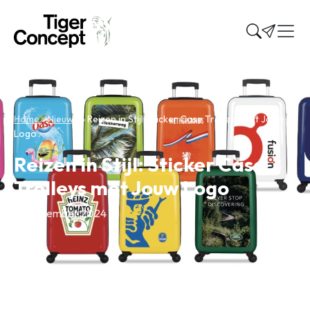
Home
»
Nieuws
»
Reizen in Stijl: Sticker Case Trolleys met Jouw
Logo
Reizen in Stijl: Sticker Case
Trolleys met Jouw Logo
23 december 2024