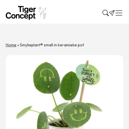
Home
»
Smylieplant® small in keramieke pot