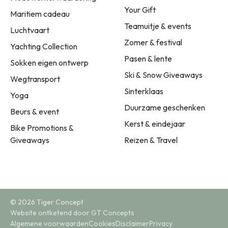
Your Gift
Maritiem cadeau
Teamuitje & events
Luchtvaart
Zomer & festival
Yachting Collection
Pasen & lente
Sokken eigen ontwerp
Ski & Snow Giveaways
Wegtransport
Sinterklaas
Yoga
Duurzame geschenken
Beurs & event
Kerst & eindejaar
Bike Promotions &
Giveaways
Reizen & Travel
© 2026 Tiger Concept
Website ontketend door GT Concepts
Algemene voorwaarden
Cookies
Disclaimer
Privacy