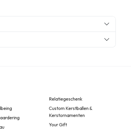
Relatiegeschenk
llbeing
Custom Kerstballen &
Kerstornamenten
ardering
Your Gift
au