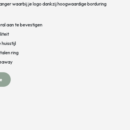
hanger waarbij je logo dankzij hoogwaardige borduring
al aan te bevestigen
iteit
huisstijl
alen ring
veaway
e