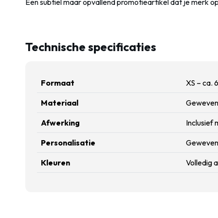
Een subtiel maar opvallend promotieartikel dat je merk o
Technische specificaties
Formaat
XS – ca. 
Materiaal
Geweven 
Afwerking
Inclusief 
Personalisatie
Geweven l
Kleuren
Volledig