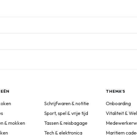
IEËN
THEMA'S
koken
Schrijfwaren & notitie
Onboarding
es
Sport, spel & vrije tijd
Vitaliteit & We
sen & mokken
Tassen & reisbagage
Medewerkerwa
nken
Tech & elektronica
Maritiem cade