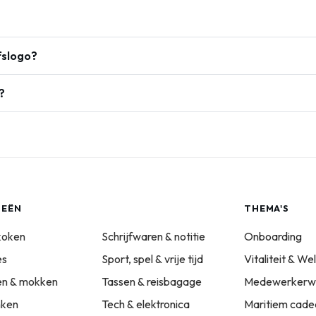
fslogo?
?
IEËN
THEMA'S
koken
Schrijfwaren & notitie
Onboarding
es
Sport, spel & vrije tijd
Vitaliteit & We
sen & mokken
Tassen & reisbagage
Medewerkerwa
nken
Tech & elektronica
Maritiem cade