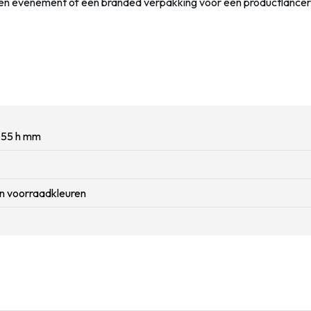
en evenement of een branded verpakking voor een productlanceri
x 55 h mm
in voorraadkleuren