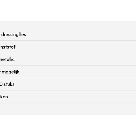
/ dressingfles
unststof
metallic
r mogelijk
0 stuks
eken