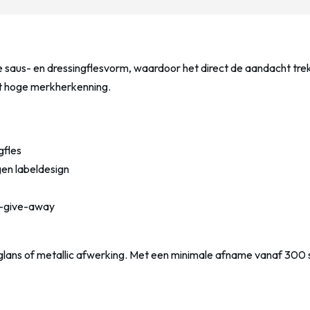
re saus- en dressingflesvorm, waardoor het direct de aandacht tr
t hoge merkherkenning.
gfles
gen labeldesign
e-give-away
glans of metallic afwerking. Met een minimale afname vanaf 300 st