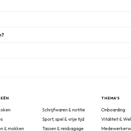
n?
IEËN
THEMA'S
koken
Schrijfwaren & notitie
Onboarding
es
Sport, spel & vrije tijd
Vitaliteit & We
sen & mokken
Tassen & reisbagage
Medewerkerwa