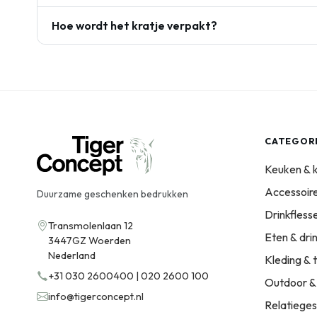
Hoe wordt het kratje verpakt?
CATEGOR
Keuken & 
Accessoir
Duurzame geschenken bedrukken
Drinkfles
Transmolenlaan 12
Eten & dri
3447GZ Woerden
Nederland
Kleding & t
+31 030 2600400 | 020 2600 100
Outdoor &
info@tigerconcept.nl
Relatiege