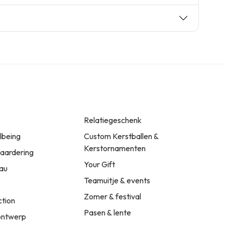
Relatiegeschenk
llbeing
Custom Kerstballen &
Kerstornamenten
ardering
Your Gift
au
Teamuitje & events
Zomer & festival
ction
Pasen & lente
ontwerp