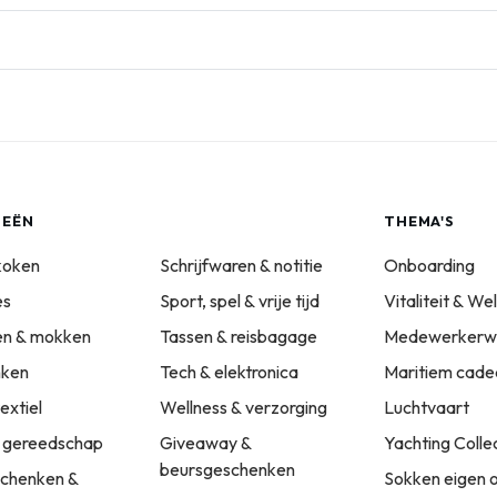
IEËN
THEMA'S
koken
Schrijfwaren & notitie
Onboarding
es
Sport, spel & vrije tijd
Vitaliteit & We
sen & mokken
Tassen & reisbagage
Medewerkerwa
nken
Tech & elektronica
Maritiem cade
extiel
Wellness & verzorging
Luchtvaart
 gereedschap
Giveaway &
Yachting Colle
beursgeschenken
schenken &
Sokken eigen 