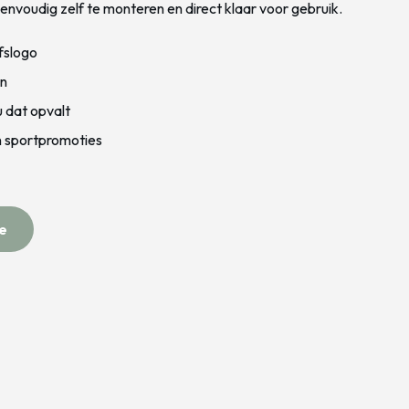
envoudig zelf te monteren en direct klaar voor gebruik.
fslogo
en
 dat opvalt
n sportpromoties
e