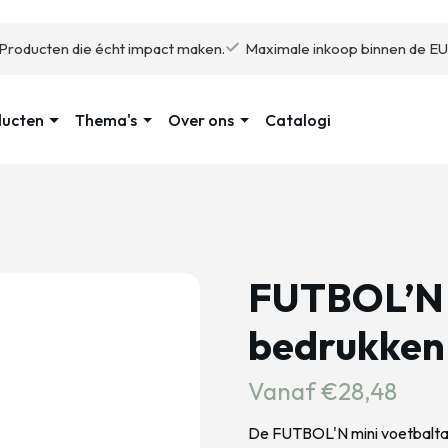
Producten die écht impact maken.
Maximale inkoop binnen de EU
ducten
Thema's
Over ons
Catalogi
FUTBOL’N m
bedrukken
Vanaf €28,48
De FUTBOL'N mini voetbaltaf