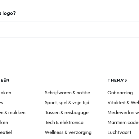
s logo?
IEËN
THEMA'S
koken
Schrijfwaren & notitie
Onboarding
es
Sport, spel & vrije tijd
Vitaliteit & We
sen & mokken
Tassen & reisbagage
Medewerkerwa
nken
Tech & elektronica
Maritiem cade
extiel
Wellness & verzorging
Luchtvaart