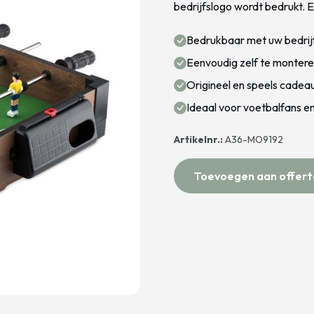
bedrijfslogo wordt bedrukt. E
Bedrukbaar met uw bedrij
Eenvoudig zelf te monter
Origineel en speels cadeau
Ideaal voor voetbalfans e
Artikelnr.:
A36-MO9192
Toevoegen aan offert