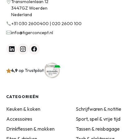
Transmolenlaan 12
3447GZ Woerden
Nederland
+31 030 2600400 | 020 2600 100
info@tigerconcept.nl
4,9
op Trustpilot
CATEGORIEËN
Keuken & koken
Schrijfwaren & notitie
Accessoires
Sport, spel & vrije tijd
Drinkflessen & mokken
Tassen & reisbagage
Eten & drinken
Tech & elektronica