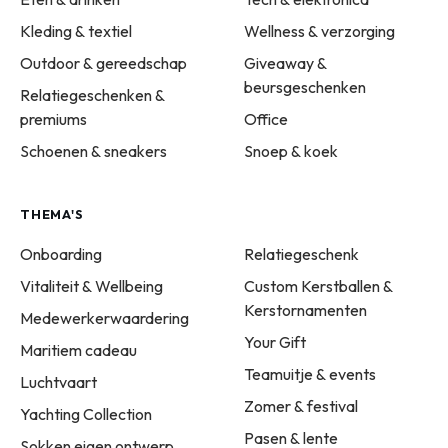
Kleding & textiel
Wellness & verzorging
Outdoor & gereedschap
Giveaway &
beursgeschenken
Relatiegeschenken &
premiums
Office
Schoenen & sneakers
Snoep & koek
THEMA'S
Onboarding
Relatiegeschenk
Vitaliteit & Wellbeing
Custom Kerstballen &
Kerstornamenten
Medewerkerwaardering
Your Gift
Maritiem cadeau
Teamuitje & events
Luchtvaart
Zomer & festival
Yachting Collection
Pasen & lente
Sokken eigen ontwerp