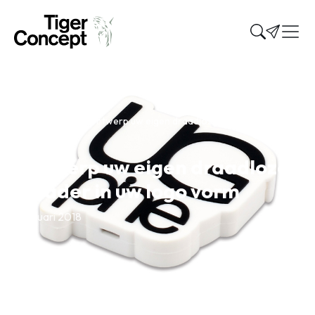
Home
»
Nieuws
»
Ontwerp uw eigen draadloze oplader in uw
logo vorm
Ontwerp uw eigen draadloze
oplader in uw logo vorm
4 januari 2018