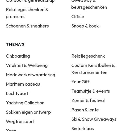
Outdoor & gereedschap
Giveaway &
beursgeschenken
Relatiegeschenken &
premiums
Office
Schoenen & sneakers
Snoep & koek
THEMA'S
Onboarding
Relatiegeschenk
Vitaliteit & Wellbeing
Custom Kerstballen &
Kerstornamenten
Medewerkerwaardering
Your Gift
Maritiem cadeau
Teamuitje & events
Luchtvaart
Zomer & festival
Yachting Collection
Pasen & lente
Sokken eigen ontwerp
Ski & Snow Giveaways
Wegtransport
Sinterklaas
Yoga