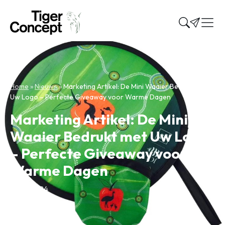
Home
»
Nieuws
»
Marketing Artikel: De Mini Waaier Bedrukt met
Uw Logo – Perfecte Giveaway voor Warme Dagen
Marketing Artikel: De Mini
Waaier Bedrukt met Uw Logo
– Perfecte Giveaway voor
Warme Dagen
15 juli 2024