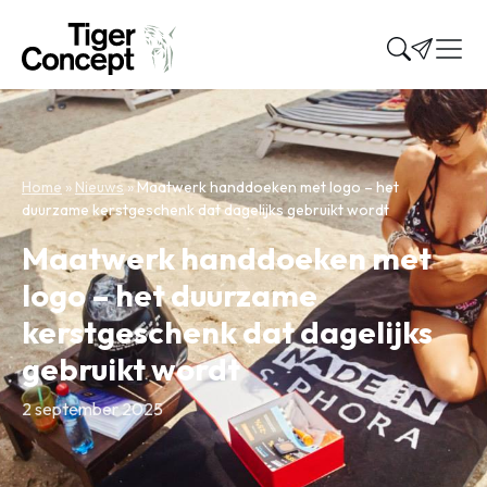
Home
»
Nieuws
»
Maatwerk handdoeken met logo – het
duurzame kerstgeschenk dat dagelijks gebruikt wordt
Maatwerk handdoeken met
logo – het duurzame
kerstgeschenk dat dagelijks
gebruikt wordt
2 september 2025