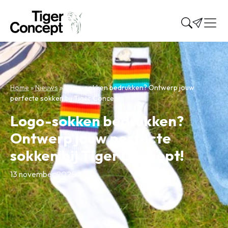
Home
»
Nieuws
»
Logo-sokken bedrukken? Ontwerp jouw
perfecte sokken bij Tiger Concept!
Logo-sokken bedrukken?
Ontwerp jouw perfecte
sokken bij Tiger Concept!
13 november 2025