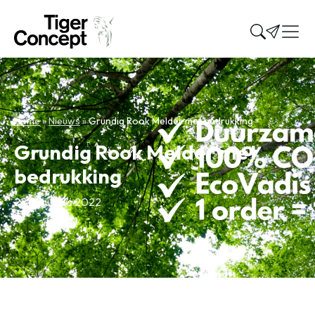
Home
»
Nieuws
»
Grundig Rook Melder met bedrukking
Grundig Rook Melder met
bedrukking
22 augustus 2022