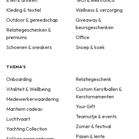
Eten & drinken
Tech & elektronica
Kleding & textiel
Wellness & verzorging
Outdoor & gereedschap
Giveaway &
beursgeschenken
Relatiegeschenken &
premiums
Office
Schoenen & sneakers
Snoep & koek
THEMA'S
Onboarding
Relatiegeschenk
Vitaliteit & Wellbeing
Custom Kerstballen &
Kerstornamenten
Medewerkerwaardering
Your Gift
Maritiem cadeau
Teamuitje & events
Luchtvaart
Zomer & festival
Yachting Collection
Pasen & lente
Sokken eigen ontwerp