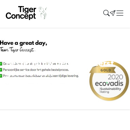
Home
»
Nieuws
»
Bestel nu uw bedrukte Kerst geschenken
Bestel nu uw bedrukte Kerst
geschenken
7 december 2020