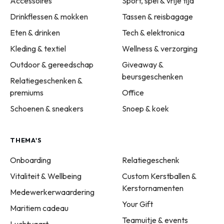
Accessoires
Sport, spel & vrije tijd
Drinkflessen & mokken
Tassen & reisbagage
Eten & drinken
Tech & elektronica
Kleding & textiel
Wellness & verzorging
Outdoor & gereedschap
Giveaway &
beursgeschenken
Relatiegeschenken &
premiums
Office
Schoenen & sneakers
Snoep & koek
THEMA'S
Onboarding
Relatiegeschenk
Vitaliteit & Wellbeing
Custom Kerstballen &
Kerstornamenten
Medewerkerwaardering
Your Gift
Maritiem cadeau
Teamuitje & events
Luchtvaart