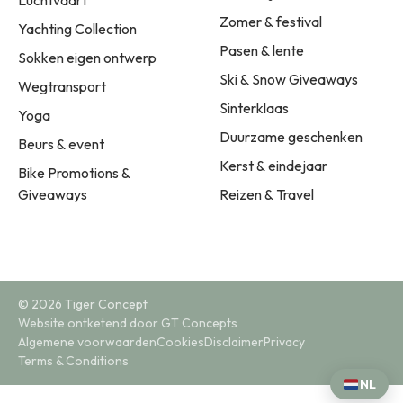
Zomer & festival
Yachting Collection
Pasen & lente
Sokken eigen ontwerp
Ski & Snow Giveaways
Wegtransport
Sinterklaas
Yoga
Duurzame geschenken
Beurs & event
Kerst & eindejaar
Bike Promotions &
Giveaways
Reizen & Travel
© 2026 Tiger Concept
Website ontketend door GT Concepts
Algemene voorwaarden
Cookies
Disclaimer
Privacy
Terms & Conditions
NL