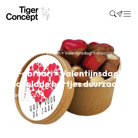
Home
»
Nieuws
»
14 Februari = Valentijnsdag! = chocolade hartjes
duurzaam
14 Februari = Valentijnsdag! =
chocolade hartjes duurzaam
29 januari 2020