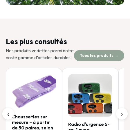
Les plus consultés
Nos produits vedettes parmi notre
Tous les produits →
vaste gamme d’articles durables.
‹
›
Chaussettes sur
Lo
mesure – à partir
Radio d'urgence 5-
or
de 50 paires, selon
en-1 avec