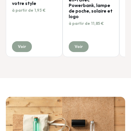
à p
votre style
Powerbank, lampe
à partir de 1,93 €
de poche, solaire et
logo
à partir de 11,85 €
Voir
Voir