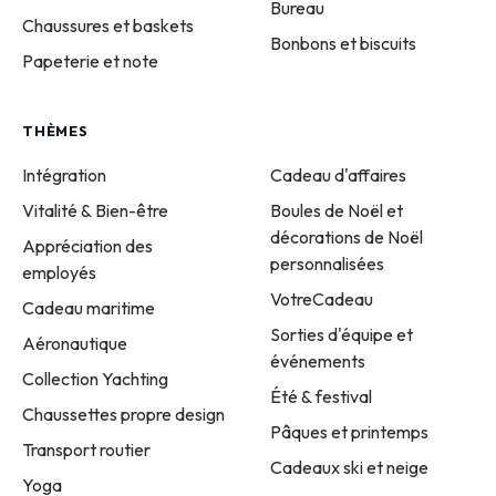
Bureau
Chaussures et baskets
Bonbons et biscuits
Papeterie et note
THÈMES
Intégration
Cadeau d'affaires
Vitalité & Bien-être
Boules de Noël et
décorations de Noël
Appréciation des
personnalisées
employés
VotreCadeau
Cadeau maritime
Sorties d'équipe et
Aéronautique
événements
Collection Yachting
Été & festival
Chaussettes propre design
Pâques et printemps
Transport routier
Cadeaux ski et neige
Yoga