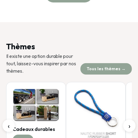
Thèmes
Il existe une option durable pour
tout, laissez-vous inspirer par nos
Tous les thèmes →
thèmes.
No
‹
›
Cadeaux durables