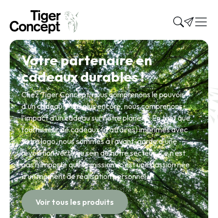
Votre partenaire en
cadeaux durables !
Chez Tiger Concept, nous comprenons le pouvoir
d'un cadeau. Mais plus encore, nous comprenons
l’impact d’un cadeau sur notre planète. En tant que
fournisseur de cadeaux (d'affaires) imprimés avec
votre logo, nous sommes à l'avant-garde d'une
révolution verte au sein de notre secteur. Ce n'est
pas n'importe quelle mission ; c'est une passion née
d'un moment de réalisation personnel.
Voir tous les produits