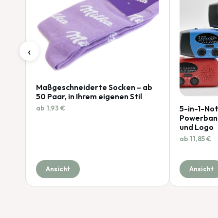
‹
Maßgeschneiderte Socken – ab
50 Paar, in Ihrem eigenen Stil
ab 1,93 €
5-in-1-Not
Powerbank
ck –
und Logo
ple-
ab 11,85 €
Ansicht
Ansicht