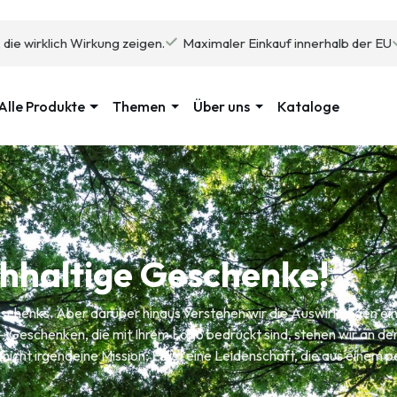
 die wirklich Wirkung zeigen.
Maximaler Einkauf innerhalb der EU
Alle Produkte
Themen
Über uns
Kataloge
chhaltige Geschenke!
Geschenks. Aber darüber hinaus verstehen wir die Auswirkungen e
-)Geschenken, die mit Ihrem Logo bedruckt sind, stehen wir an de
 nicht irgendeine Mission; Es ist eine Leidenschaft, die aus einem 