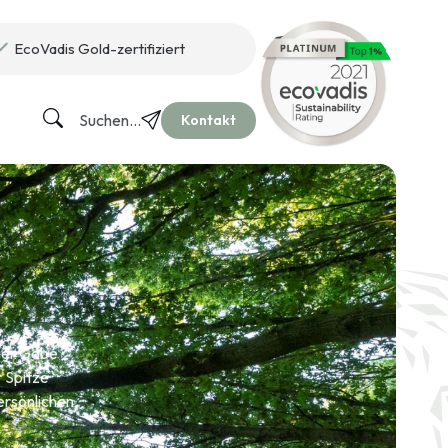
EcoVadis Gold-zertifiziert
Suchen...
Kontakt
iner Gabe
r Spitze
persönlichen