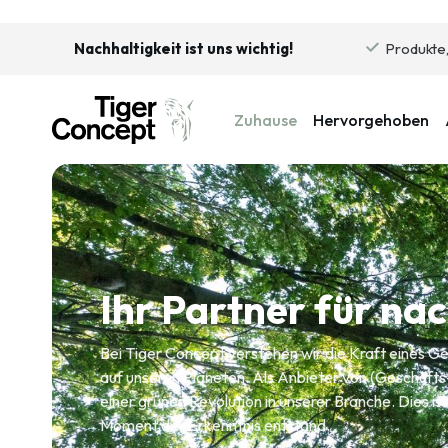
Nachhaltigkeit ist uns wichtig!
Produkte,
Zuhause
Hervorgehoben
Ihr Partner für na
Bei Tiger Concept verstehen wir die Kraft eines 
auf unseren Planeten. Als Anbieter von (Geschäfts
einer grünen Revolution in unserer Branche. Dies ist
Moment der Erkenntnis entstand.