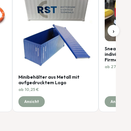
›
Sneaker 20
individuell 
Firmenfarb
ab 27,94 €
Minibehälter aus Metall mit
aufgedrucktem Logo
ab 10,25 €
Ansicht
Ansicht